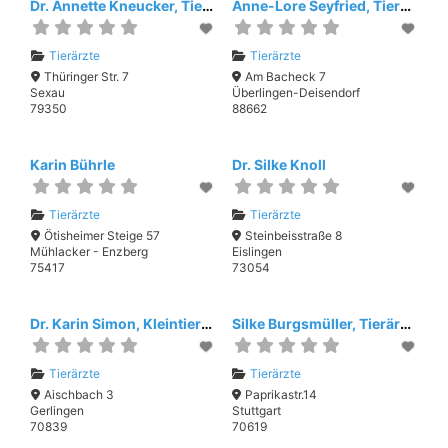
Dr. Annette Kneucker, Tierarztpraxis für Komplementär- und Schulmedizin
Anne-Lore Seyfried, Tierarztpraxis Seyfried
Tierärzte
Tierärzte
Thüringer Str. 7
Am Bacheck 7
Sexau
Überlingen-Deisendorf
79350
88662
Karin Bührle
Dr. Silke Knoll
Tierärzte
Tierärzte
Ötisheimer Steige 57
Steinbeisstraße 8
Mühlacker - Enzberg
Eislingen
75417
73054
Dr. Karin Simon, Kleintierpraxis am Aischbach
Silke Burgsmüller, Tierärztliche Gemeinschaftspraxis
Tierärzte
Tierärzte
Aischbach 3
Paprikastr.14
Gerlingen
Stuttgart
70839
70619