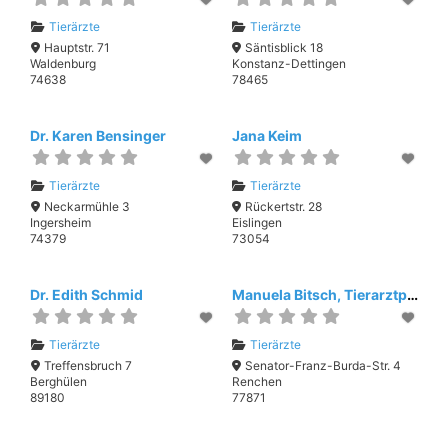
Tierärzte
Tierärzte
Hauptstr. 71
Säntisblick 18
Waldenburg
Konstanz-Dettingen
74638
78465
Dr. Karen Bensinger
Jana Keim
Tierärzte
Tierärzte
Neckarmühle 3
Rückertstr. 28
Ingersheim
Eislingen
74379
73054
Dr. Edith Schmid
Manuela Bitsch, Tierarztpraxis Bitsch
Tierärzte
Tierärzte
Treffensbruch 7
Senator-Franz-Burda-Str. 4
Berghülen
Renchen
89180
77871