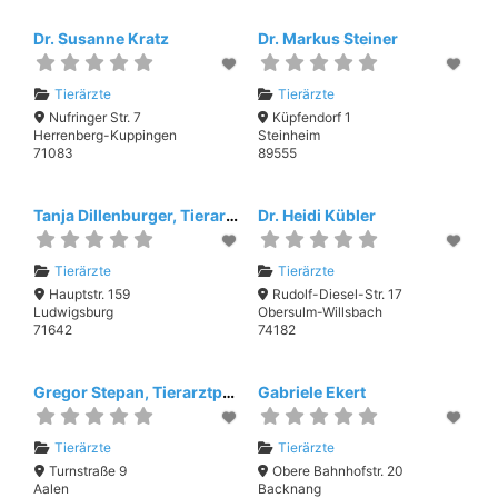
Dr. Susanne Kratz
Dr. Markus Steiner
Tierärzte
Tierärzte
Nufringer Str. 7
Küpfendorf 1
Herrenberg-Kuppingen
Steinheim
71083
89555
Tanja Dillenburger, Tierarztpraxis in Neckarweihingen
Dr. Heidi Kübler
Tierärzte
Tierärzte
Hauptstr. 159
Rudolf-Diesel-Str. 17
Ludwigsburg
Obersulm-Willsbach
71642
74182
Gregor Stepan, Tierarztpraxis Stepan
Gabriele Ekert
Tierärzte
Tierärzte
Turnstraße 9
Obere Bahnhofstr. 20
Aalen
Backnang