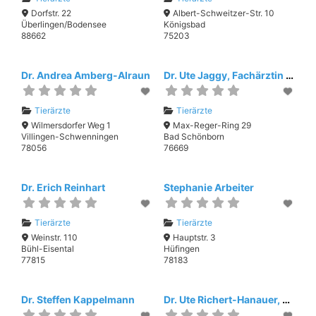
Dorfstr. 22
Albert-Schweitzer-Str. 10
Überlingen/Bodensee
Königsbad
88662
75203
Dr. Andrea Amberg-Alraun
Dr. Ute Jaggy, Fachärztin für Pferde
Tierärzte
Tierärzte
Wilmersdorfer Weg 1
Max-Reger-Ring 29
Villingen-Schwenningen
Bad Schönborn
78056
76669
Dr. Erich Reinhart
Stephanie Arbeiter
Tierärzte
Tierärzte
Weinstr. 110
Hauptstr. 3
Bühl-Eisental
Hüfingen
77815
78183
Dr. Steffen Kappelmann
Dr. Ute Richert-Hanauer, Kleintierpraxis