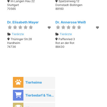
Im Langen Hau 22
Spatzenweg 12
Stuttgart
Dornstadt-Bollingen
70565
89160
Dr. Elisabeth Mayer
Dr. Annerose Weiß
Tierärzte
Tierärzte
Thüringer Str.28
Paffenried 3
Hardheim
Rot an der Rot
74736
88430
Tierheime
Tierbedarf & Tierhandel