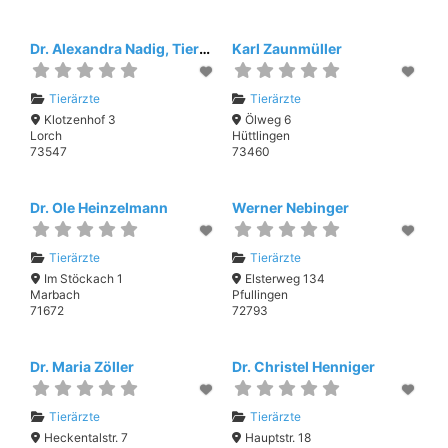
Dr. Alexandra Nadig, Tierarztpraxis Dr. Nadig
Karl Zaunmüller
Tierärzte
Tierärzte
Klotzenhof 3
Ölweg 6
Lorch
Hüttlingen
73547
73460
Dr. Ole Heinzelmann
Werner Nebinger
Tierärzte
Tierärzte
Im Stöckach 1
Elsterweg 134
Marbach
Pfullingen
71672
72793
Dr. Maria Zöller
Dr. Christel Henniger
Tierärzte
Tierärzte
Heckentalstr. 7
Hauptstr. 18