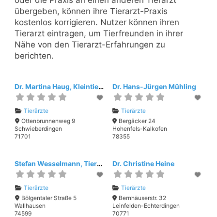
oder die Praxis an einen anderen Tierarzt
übergeben, können ihre Tierarzt-Praxis
kostenlos korrigieren. Nutzer können ihren
Tierarzt eintragen, um Tierfreunden in ihrer
Nähe von den Tierarzt-Erfahrungen zu
berichten.
Dr. Martina Haug, Kleintierpraxis
Dr. Hans-Jürgen Mühling
Tierärzte
Tierärzte
Ottenbrunnenweg 9
Bergäcker 24
Schwieberdingen
Hohenfels-Kalkofen
71701
78355
Stefan Wesselmann, Tierärzte Hohenlohe
Dr. Christine Heine
Tierärzte
Tierärzte
Bölgentaler Straße 5
Bernhäuserstr. 32
Wallhausen
Leinfelden-Echterdingen
74599
70771