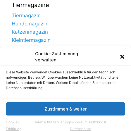
Tiermagazine
Tiermagazin
Hundemagazin
Katzenmagazin
Kleintiermagazin
Cookie-Zustimmung
verwalten
Diese Website verwendet Cookies ausschließlich für den technisch
notwendigen Betrieb. Wir überwachen keine Nutzeraktivität und teilen
keine Nutzerdaten mit Dritten. Weitere Details finden Sie in unserer
Datenschutzerklärung.
Zustimmen & weiter
Links
Impressum, Nutzung & Datenschutz
Cookie-
Datenschutzerklärung
Impressum, Nutzung &
© Tierhausen.de // ein Projekt von
Aloma.de
Erklärung
Datenschutz