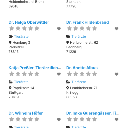
Heidenheim a.d. Brenz
Steinach
89518
77790
Dr. Helga Oberwittler
Dr. Frank Hildenbrand
Tierärzte
Tierärzte
Homburg 3
Heilbronnerstr. 62
Radolfzell
Leonberg
78315
71229
Katja Preßler, Tierärztliche Gemeinschaftspraxis
Dr. Anette Albus
Tierärzte
Tierärzte
Paprikastr. 14
Leutkircherstr. 71
Stuttgart
Kißlegg
70619
88353
Dr. Wilhelm Höfer
Dr. Imke Querengässer, Tierarztpraxis für Physiotherapie und Chiropraktik
Tierärzte
Tierärzte