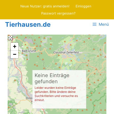
Zum
Neue Nutzer: gratis anmelden!
Einloggen
Inhalt
Passwort vergessen?
springen
Tierhausen.de
Menü
+
−
Keine Einträge
gefunden
Leider wurden keine Einträge
gefunden. Bitte ändere deine
Suchkriterien und versuche es
erneut.