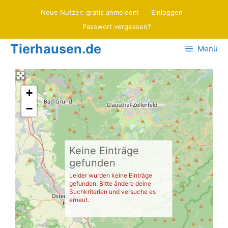
Zum
Neue Nutzer: gratis anmelden!
Einloggen
Inhalt
Passwort vergessen?
springen
Tierhausen.de
Menü
+
−
Keine Einträge
gefunden
Leider wurden keine Einträge
gefunden. Bitte ändere deine
Suchkriterien und versuche es
erneut.