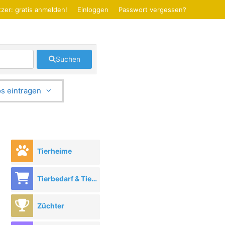
zer: gratis anmelden!
Einloggen
Passwort vergessen?
Suchen
s eintragen
Tierheime
Tierbedarf & Tierhandel
Züchter