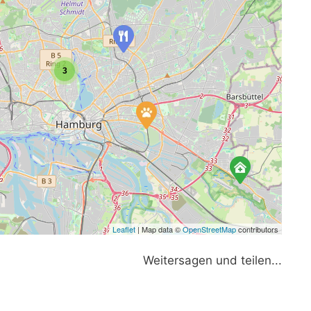
3
Leaflet
| Map data ©
OpenStreetMap
contributors
Weitersagen und teilen...