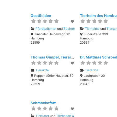
Gestüt Idee
Pferdezüchter
und
Züchter
Tierheime
und
Tiersc
Tinsdaler Heideweg 132
Süderstraße 399
Hamburg
Hamburg
22559
20537
Thomas Gimpel, Tierärztl. Praxis – Kleintiere
Dr. Matthias Schroe
Tierärzte
Tierärzte
Poppenbüttler Hauptstr. 39
Laufgraben 20
Hamburg
Hamburg
22399
20146
Schmackofatz
Tierfutter
und
Tierbedarf &