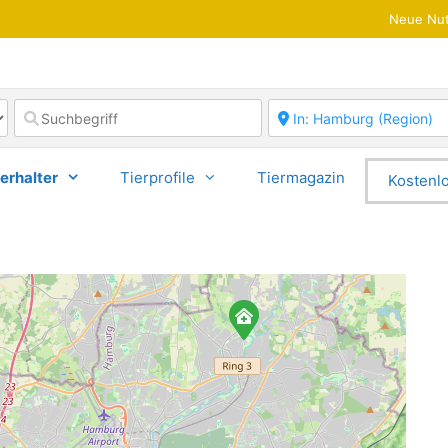
Neue Nut
erhalter
Tierprofile
Tiermagazin
Kostenlo