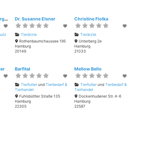
Tierheim des Hamburger Tierschutz- verein von 1841
Dr. Susanne Elsner
Christine Fiolka
hutz
Tierärzte
Tierärzte
Rothenbaumchaussee 195
Unterberg 2e
Hamburg
Hamburg
20149
21033
der
Barfital
Mellow Bello
Tierfutter
und
Tierbedarf &
Tierfutter
und
Tierbedarf &
Tierhandel
Tierhandel
Fuhlsbüttler Straße 135
Dockenhudener Str. 4-6
Hamburg
Hamburg
22305
22587