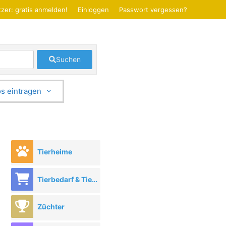
zer: gratis anmelden!
Einloggen
Passwort vergessen?
Suchen
s eintragen
Tierheime
Tierbedarf & Tierhandel
Züchter