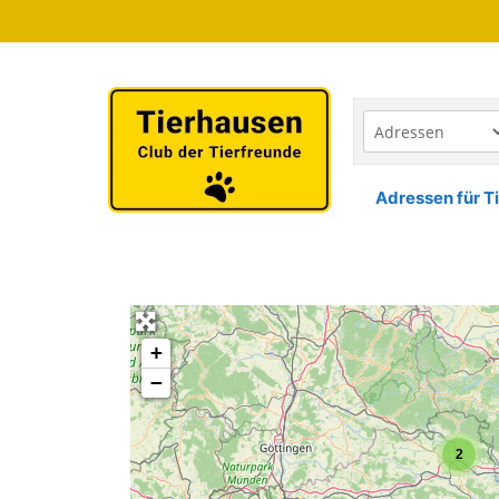
Zum
Inhalt
springen
Adressen für Ti
+
−
2