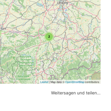
2
Leaflet
| Map data ©
OpenStreetMap
contributors
Weitersagen und teilen...