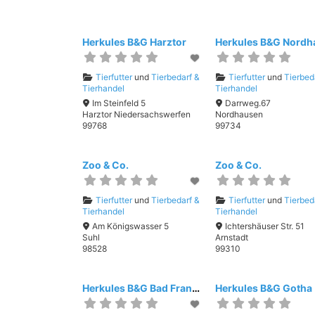
Herkules B&G Harztor
Tierfutter
und
Tierbedarf &
Tierfutter
und
Tierbed
Tierhandel
Tierhandel
Im Steinfeld 5
Darrweg.67
Harztor Niedersachswerfen
Nordhausen
99768
99734
Zoo & Co.
Zoo & Co.
Tierfutter
und
Tierbedarf &
Tierfutter
und
Tierbed
Tierhandel
Tierhandel
Am Königswasser 5
Ichtershäuser Str. 51
Suhl
Arnstadt
98528
99310
Herkules B&G Bad Frankenhausen
Herkules B&G Gotha