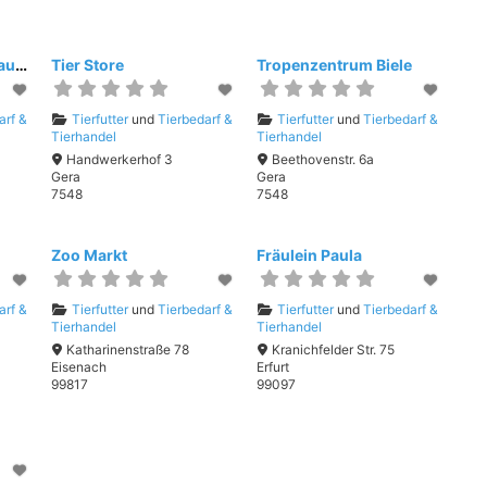
Herkules B&G Nordhausen
Tier Store
Tropenzentrum Biele
arf &
Tierfutter
und
Tierbedarf &
Tierfutter
und
Tierbedarf &
Tierhandel
Tierhandel
Handwerkerhof 3
Beethovenstr. 6a
Gera
Gera
7548
7548
Zoo Markt
Fräulein Paula
arf &
Tierfutter
und
Tierbedarf &
Tierfutter
und
Tierbedarf &
Tierhandel
Tierhandel
Katharinenstraße 78
Kranichfelder Str. 75
Eisenach
Erfurt
99817
99097