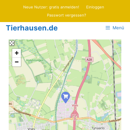
Zum
Neue Nutzer: gratis anmelden!
Einloggen
Inhalt
Passwort vergessen?
springen
Tierhausen.de
Menü
+
−