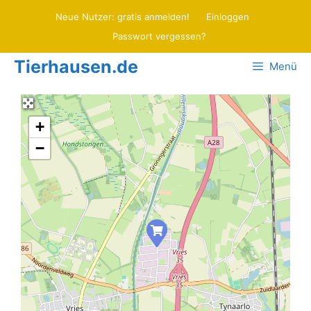
Zum
Neue Nutzer: gratis anmelden!
Einloggen
Inhalt
Passwort vergessen?
springen
Tierhausen.de
Menü
+
−