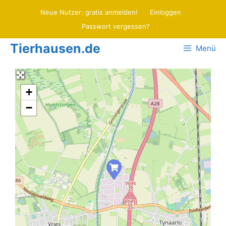
Zum
Neue Nutzer: gratis anmelden!
Einloggen
Inhalt
Passwort vergessen?
springen
Tierhausen.de
Menü
+
−