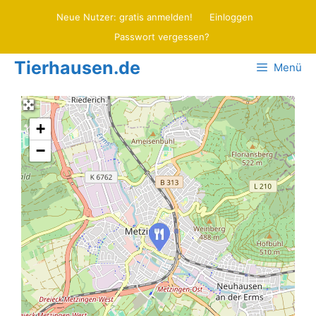
Zum
Neue Nutzer: gratis anmelden!
Einloggen
Inhalt
Passwort vergessen?
springen
Tierhausen.de
Menü
+
−