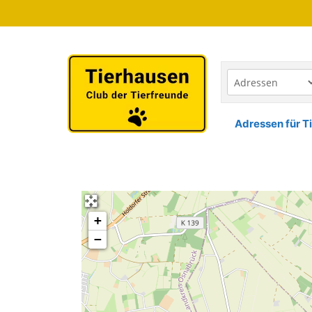
Zum
Inhalt
springen
Adressen für Ti
+
−