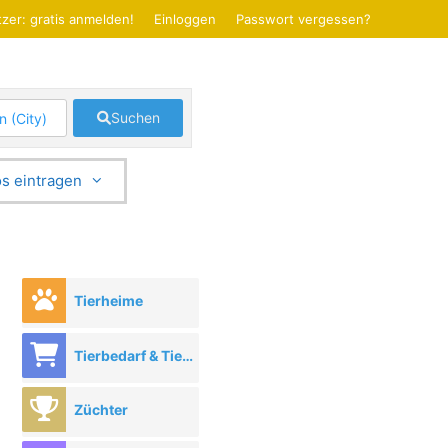
zer: gratis anmelden!
Einloggen
Passwort vergessen?
Suchen
s eintragen
Tierheime
Tierbedarf & Tierhandel
Züchter