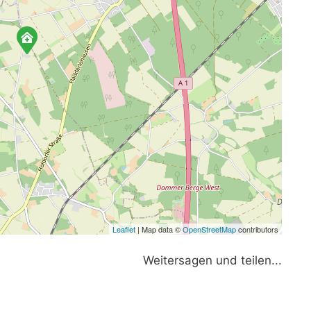
Leaflet
| Map data ©
OpenStreetMap
contributors
Weitersagen und teilen...