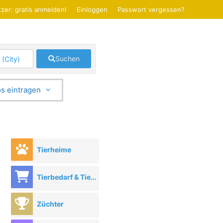
zer: gratis anmelden!
Einloggen
Passwort vergessen?
Suchen
s eintragen
Tierheime
Tierbedarf & Tierhandel
Züchter