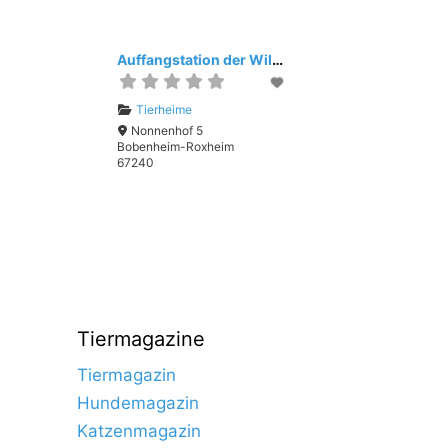
Auffangstation der Wildvogel-Auffang- station Nonnenhof e.V.
Tierheime
Nonnenhof 5
Bobenheim-Roxheim
67240
Tiermagazine
Tiermagazin
Hundemagazin
Katzenmagazin