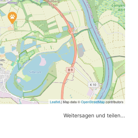
Leaflet
| Map data ©
OpenStreetMap
contributors
Weitersagen und teilen...