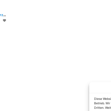
Anika Fröhlich, Tierarztpraxis
Diese Websi
Betrieb. Wi
Dritten. Wei