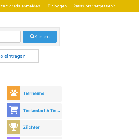
zer: gratis anmelden!
Einloggen
Passwort vergessen?
Suchen
s eintragen
Tierheime
Tierbedarf & Tierhandel
Züchter