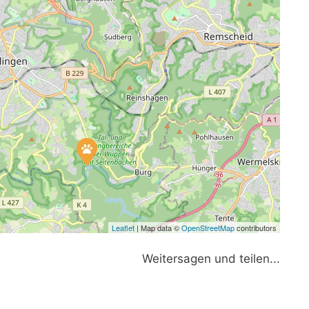
Leaflet
| Map data ©
OpenStreetMap
contributors
Weitersagen und teilen...