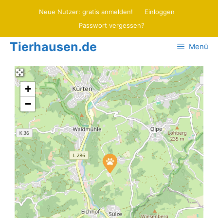
Zum
Neue Nutzer: gratis anmelden!
Einloggen
Inhalt
Passwort vergessen?
springen
Tierhausen.de
Menü
+
−