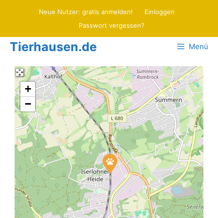
Zum
Neue Nutzer: gratis anmelden!
Einloggen
Inhalt
Passwort vergessen?
springen
Tierhausen.de
Menü
+
−