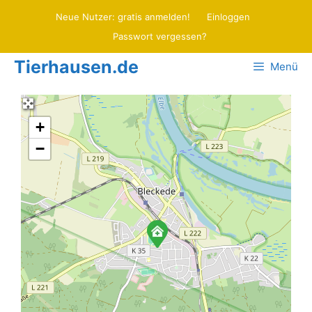
Zum
Neue Nutzer: gratis anmelden!
Einloggen
Inhalt
Passwort vergessen?
springen
Tierhausen.de
Menü
+
−