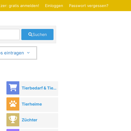
zer: gratis anmelden!
Einloggen
Passwort vergessen?
Suchen
s eintragen
Tierbedarf & Tierhandel
Tierheime
Züchter