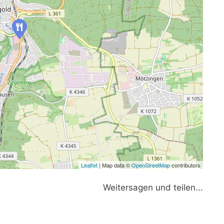
Leaflet
| Map data ©
OpenStreetMap
contributors
Weitersagen und teilen...