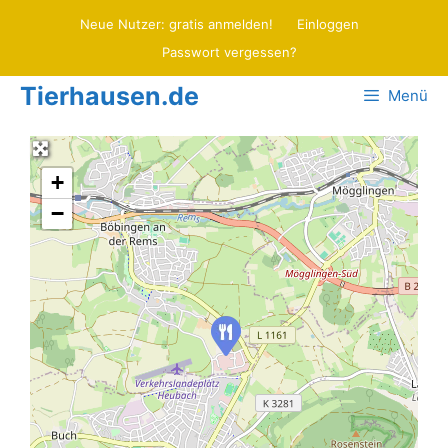
Zum
Neue Nutzer: gratis anmelden!
Einloggen
Inhalt
Passwort vergessen?
springen
Tierhausen.de
Menü
+
−